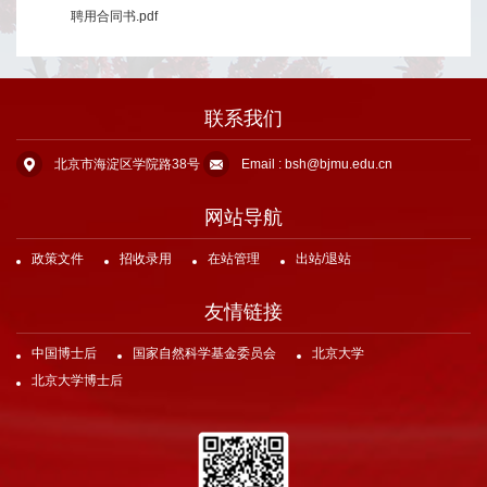
聘用合同书.pdf
在
站
管
联系我们
理
北京市海淀区学院路38号
Email : bsh@bjmu.edu.cn
出
网站导航
站/
政策文件
招收录用
在站管理
出站/退站
退
友情链接
站
中国博士后
国家自然科学基金委员会
北京大学
FAQ
北京大学博士后
联
系