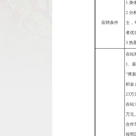
1.
2.
应聘条件
士，
者优
3.
在站
1、
“
博
积金
23
在站
万元
合作
按照