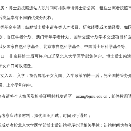
住房：博士后按照进站入职时间可排队申请博士后公寓，租住公寓者按照
后类型享有不同的优先分配权。
各类基金申请：鼓励博士后申请各类人才项目、研究经费或奖励经费。如
划，香江学者计划、澳门青年学者计划、国际交流计划学术交流项目和
以及国家自然科学基金、北京市自然科学基金、中国博士后科学基金等。
户口：非京籍博士后可将户口迁至北京大学医学部集体户。博士后出站
子女户口可以随迁。
子女入园、入学：符合属地子女入园、入学政策的博士后，凭全国博管办
园、上小学和初中。
聘者请将个人简历及相关证明材料发送至：aixn@bjmu.edu.cn，邮件标题
综合考察应聘者材料，择优组织面试，时间另行通知；
面试成功者按北京大学医学部博士后进站程序办理相关手续；进站时间为每年1