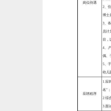
岗位待遇
2、
博士
3、
员计
目，
4、
偶、
5、
幼儿
1.应
名
”
；
应聘程序
2.
3.