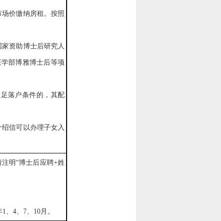
市场价缴纳房租。按照
国家资助博士后研究人
医学部博雅博士后等项
满足落户条件的，其配
介绍信可以办理子女入
请注明
“
博士后应聘+姓
、4、7、10月。