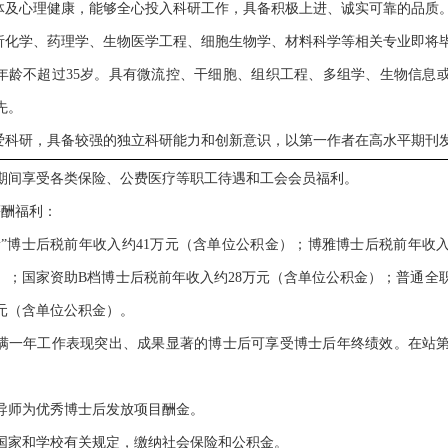
身体及心理健康，能够全心投入科研工作，具备积极上进、诚实可靠的品质
分析化学、药理学、生物医学工程、细胞生物学、材料科学等相关专业即将
年龄不超过35岁
。具有微流控、干细胞、组织工程、多组学、生物信息
先。
热爱科研，具备较强的独立科研能力和创新意识，以第一作者在高水平期刊
期间享受各类保险、公费医疗等职工待遇和工会会员福利。
薪酬福利：
新
”
博士后税前年收入约41万元（含单位公积金）；博雅博士后税前年收入
）；国家资助B档博士后税前年收入约28万元（含单位公积金）；普通全
万元（含单位公积金）。
满一年工作表现突出、成果显著的博士后可享受博士后年终绩效。在站第
。
导师为优秀博士后发放项目酬金。
国家和学校有关规定，缴纳社会保险和公积金。