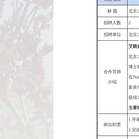
标
题
北京
招聘
人数
2
招聘单位
北京
艾晓
北京
博士
合作导师
在Nat
介绍
发表
获得
主要
1.
岗位职责
2.