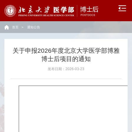
流
动
首页
>
通知公告
站
政
关于申报2026年度北京大学医学部博雅
策
博士后项目的通知
文
发布日期：2026-03-23
件
招
收
录
用