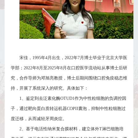
在
站
管
理
出
宋佳，
1995
年
4
月出生，
2022
年
7
月博士毕业于北京大学医
学部；
2022
年
8
月至
2025
年
8
月在口腔医学流动站从事博士后研
站/
究，合作导师为邓旭亮教授，博士后期间围绕口腔免疫稳态维
退
持，开展了系统深入的研究。具体如下：
站
1
、鉴定到去泛素化酶
OTUD1
作为中性粒细胞的负调控因
FAQ
子，通过靶向蛋白质转运机器
COPII
囊泡，抑制中性粒细胞过
度迁移，从而减轻牙周炎症。
联
2
、基于
电活性纳米复合膜材料，建立
体外
T
淋巴细胞培
系