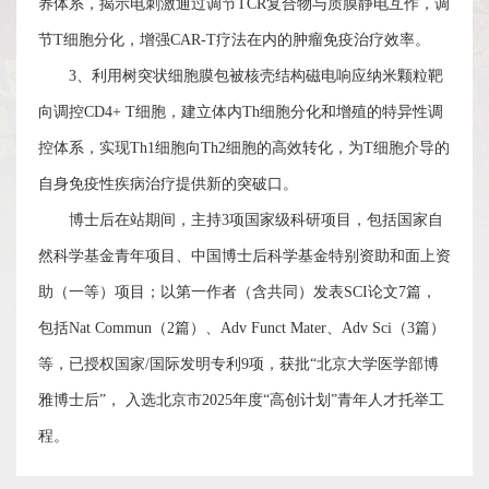
养体系，揭示电刺激通过调节
TCR
复合物与质膜静电互作，调
我
节
T
细胞分化，增强
CAR-T
疗法在内的肿瘤免疫治疗效率。
们
3
、
利用树突状细胞膜包被核壳结构磁电响应纳米颗粒靶
向调控
CD4
+
T
细胞，建立体内
Th
细胞分化和增殖的特异性调
控体系，实现
Th1
细胞向
Th2
细胞的高效转化，为
T
细胞介导的
自身免疫性疾病治疗提供新的突破口。
博士后在站期间，主持
3
项国家级科研项目，包括国家自
然科学基金青年项目、中国博士后科学基金特别资助和面上资
助（一等）项目；
以第一作者（含共同）发表
SCI
论文
7
篇，
包括
Nat Commun
（
2
篇）、
Adv Funct Mater
、
Adv Sci
（
3
篇）
等，已授权国家
/
国际发明专利
9
项，
获批
“
北京大学医学部博
雅博士后
”
，
入选北京市
2025
年度
“
高创计划
”
青年人才托举工
程。