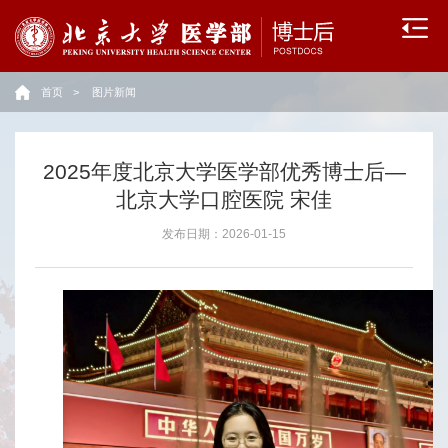
流
动
首页
>
图片新闻
站
政
2025年度北京大学医学部优秀博士后—
策
北京大学口腔医院 宋佳
文
发布日期：2026-01-15
件
招
收
录
用